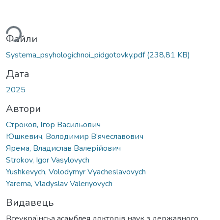
иться...
Файли
Systema_psyhologichnoi_pidgotovky.pdf
(238,81 KB)
Дата
2025
Автори
Строков, Ігор Васильович
Юшкевич, Володимир В’ячеславович
Ярема, Владислав Валерійович
Strokov, Igor Vasylovych
Yushkevych, Volodymyr Vyacheslavovych
Yarema, Vladyslav Valeriyovych
Видавець
Всеукраїнсьа асамблея докторів наук з державного