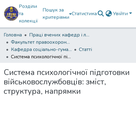
Розділи
Пошук за
та
Статистика
Увійти
критеріями
колекції
Головна
Праці вчених кафедр і лабораторій
Факультет правоохоронної діяльності
Кафедра соціально-гуманітарних дисциплін
Статті
Система психологічної підготовки військовослужбовців: зміст, структура, напрямки
Система психологічної підготовки
військовослужбовців: зміст,
структура, напрямки