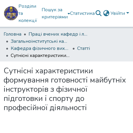
Розділи
Пошук за
та
Статистика
Увійти
критеріями
колекції
Головна
Праці вчених кафедр і лабораторій
Загальноінститутські кафедри
Кафедра фізичного виховання, спеціальної фізичної підготовки і спорту
Статті
Сутнісні характеристики формування готовності майбутніх інструкторів з фізичної підготовки і спорту до професійної діяльності
Сутнісні характеристики
формування готовності майбутніх
інструкторів з фізичної
підготовки і спорту до
професійної діяльності