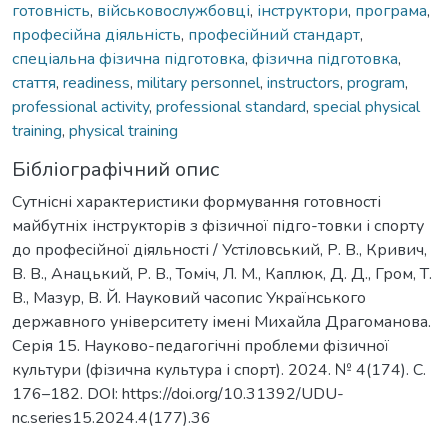
готовність
,
військовослужбовці
,
інструктори
,
програма
,
професійна діяльність
,
професійний стандарт
,
спеціальна фізична підготовка
,
фізична підготовка
,
стаття
,
readiness
,
military personnel
,
instructors
,
program
,
professional activity
,
professional standard
,
special physical
training
,
physical training
Бібліографічний опис
Сутнісні характеристики формування готовності
майбутніх інструкторів з фізичної підго-товки і спорту
до професійної діяльності / Устіловський, Р. В., Кривич,
В. В., Анацький, Р. В., Томіч, Л. М., Каплюк, Д. Д., Гром, Т.
В., Мазур, В. Й. Науковий часопис Українського
державного університету імені Михайла Драгоманова.
Серія 15. Науково-педагогічні проблеми фізичної
культури (фізична культура і спорт). 2024. № 4(174). С.
176–182. DOI: https://doi.org/10.31392/UDU-
nc.series15.2024.4(177).36