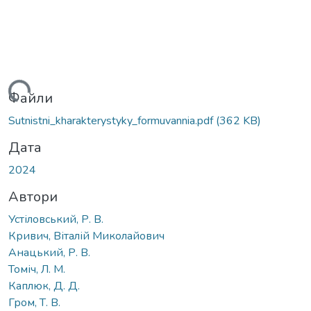
житься...
Файли
Sutnistni_kharakterystyky_formuvannia.pdf
(362 KB)
Дата
2024
Автори
Устіловський, Р. В.
Кривич, Віталій Миколайович
Анацький, Р. В.
Томіч, Л. М.
Каплюк, Д. Д.
Гром, Т. В.