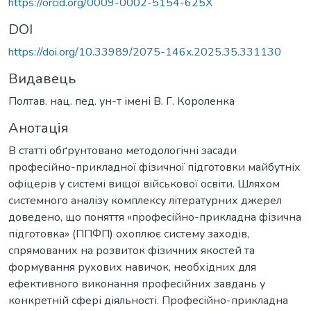
https://orcid.org/0009-0002-5154-625X
DOI
https://doi.org/10.33989/2075-146x.2025.35.331130
Видавець
Полтав. нац. пед. ун-т імені В. Г. Короленка
Анотація
В статті обґрунтовано методологічні засади
професійно-прикладної фізичної підготовки майбутніх
офіцерів у системі вищої військової освіти. Шляхом
системного аналізу комплексу літературних джерел
доведено, що поняття «професійно-прикладна фізична
підготовка» (ППФП) охоплює систему заходів,
спрямованих на розвиток фізичних якостей та
формування рухових навичок, необхідних для
ефективного виконання професійних завдань у
конкретній сфері діяльності. Професійно-прикладна