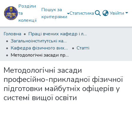
Розділи
Пошук за
та
Статистика
Увійти
критеріями
колекції
Головна
Праці вчених кафедр і лабораторій
Загальноінститутські кафедри
Кафедра фізичного виховання, спеціальної фізичної підготовки і спорту
Статті
Методологічні засади професійно-прикладної фізичної підготовки майбутніх офіцерів у системі вищої освіти
Методологічні засади
професійно-прикладної фізичної
підготовки майбутніх офіцерів у
системі вищої освіти