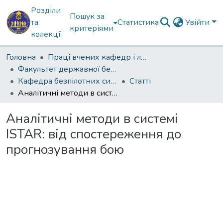
Розділи
Пошук за
та
Статистика
Увійти
критеріями
колекції
Головна
Праці вчених кафедр і лабораторій
Факультет державної безпеки
Кафедра безпілотних систем та радіоелектронної боротьби(КБпС та РЕБ)
Статті
Аналітичні методи в системі ISTAR: від спостереження до прогнозування бою
Аналітичні методи в системі
ISTAR: від спостереження до
прогнозування бою