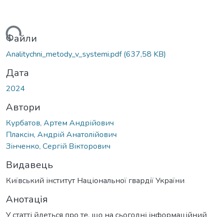
иться...
Файли
Analitychni_metody_v_systemi.pdf
(637,58 KB)
Дата
2024
Автори
Курбатов, Артем Андрійович
Плаксін, Андрій Анатолійович
Зінченко, Сергій Вікторович
Видавець
Київський інститут Національної гвардії України
Анотація
У статті йдеться про те, що на сьогодні інформаційний