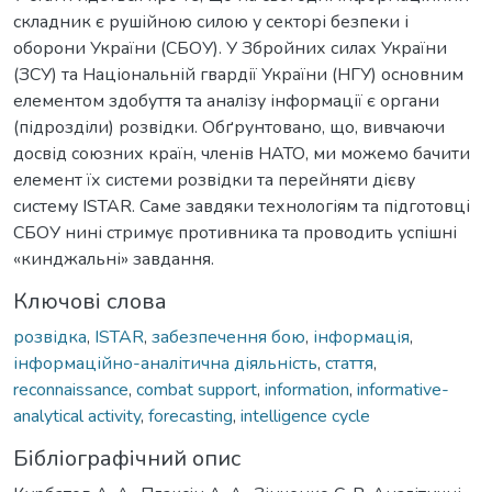
складник є рушійною силою у секторі безпеки і
оборони України (СБОУ). У Збройних силах України
(ЗСУ) та Національній гвардії України (НГУ) основним
елементом здобуття та аналізу інформації є органи
(підрозділи) розвідки. Обґрунтовано, що, вивчаючи
досвід союзних країн, членів НАТО, ми можемо бачити
елемент їх системи розвідки та перейняти дієву
систему ISTAR. Саме завдяки технологіям та підготовці
СБОУ нині стримує противника та проводить успішні
«кинджальні» завдання.
Ключові слова
розвідка
,
ISTAR
,
забезпечення бою
,
інформація
,
інформаційно-аналітична діяльність
,
стаття
,
reconnaissance
,
combat support
,
information
,
informative-
analytical activity
,
forecasting
,
intelligence cycle
Бібліографічний опис