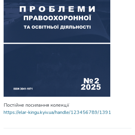
Постійне посилання колекції
https://elar-kingu.kyiv.ua/handle/123456789/1391