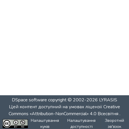
DSpace software
copyright © 2002-2026
LYRASIS
Цей контент доступний на умовах ліцензії
Creative
Commons «Attribution-NonCommercial» 4.0 Всесвітня
.
Налаштування
Налаштування
Зворотній
куків
доступності
зв'язок