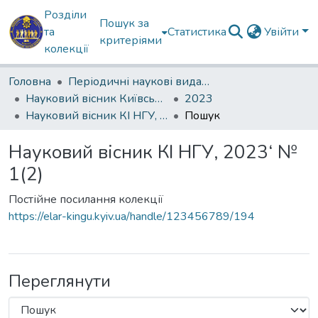
Розділи
Пошук за
та
Статистика
Увійти
критеріями
колекції
Головна
Періодичні наукові видання КІ НГУ
Науковий вісник Київського інституту Національної гвардії України
2023
Науковий вісник КІ НГУ, 2023‘ № 1(2)
Пошук
Науковий вісник КІ НГУ, 2023‘ №
1(2)
Постійне посилання колекції
https://elar-kingu.kyiv.ua/handle/123456789/194
Переглянути