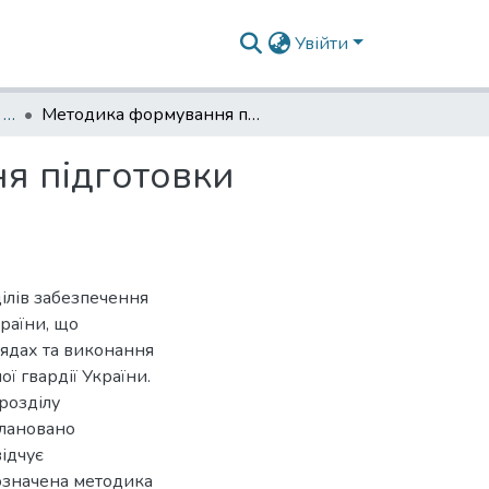
Увійти
Науковий вісник КІ НГУ, 2023‘ № 2(3)
Методика формування підрозділів забезпечення підготовки особового складу Національної гвардії України
я підготовки
ілів забезпечення
країни, що
рядах та виконання
ї гвардії України.
розділу
плановано
відчує
означена методика