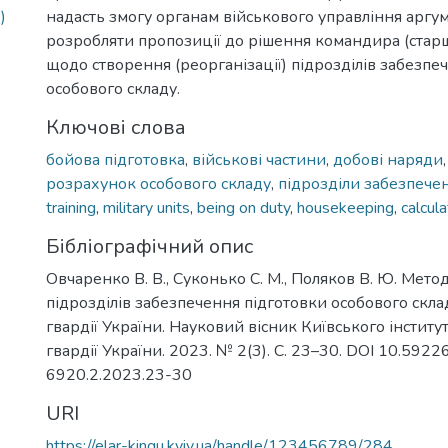
)
надасть змогу органам військового управління аргу
розробляти пропозиції до рішення командира (стар
щодо створення (реорганізації) підрозділів забезпе
особового складу.
Ключові слова
бойова підготовка
,
військові частини
,
добові наряди
розрахунок особового складу
,
підрозділи забезпече
training
,
military units
,
being on duty
,
housekeeping
,
calcul
Бібліографічний опис
Овчаренко В. В., Суконько С. М., Поляков В. Ю. Ме
підрозділів забезпечення підготовки особового скла
гвардії України. Науковий вісник Київського інститу
гвардії України. 2023. № 2(3). С. 23–30. DOI 10.592
6920.2.2023.23-30
URI
https://elar-kingu.kyiv.ua/handle/123456789/284