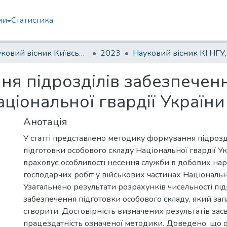
ми
Статистика
Науковий вісник Київського інституту Національної гвардії України
2023
я підрозділів забезпеченн
ціональної гвардії України
Анотація
У статті представлено методику формування підрозд
підготовки особового складу Національної гвардії У
враховує особливості несення служби в добових на
господарчих робіт у військових частинах Національно
Узагальнено результати розрахунків чисельності під
забезпечення підготовки особового складу, який за
створити. Достовірність визначених результатів зас
працездатність означеної методики. Доведено, що 