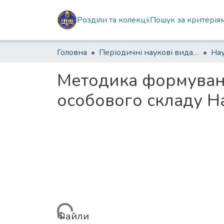
Розділи та колекції
Пошук за критерія
Головна
Періодичні наукові видання КІ НГУ
Методика формуванн
особового складу На
Вантажиться...
Файли