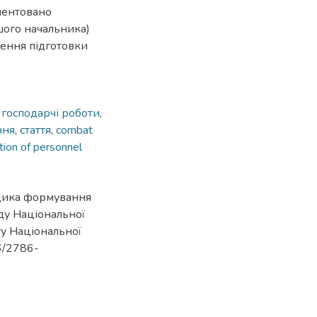
ментовано
шого начальника)
чення підготовки
,
господарчі роботи
,
ння
,
стаття
,
combat
ation of personnel
тодика формування
ду Національної
ту Національної
26/2786-