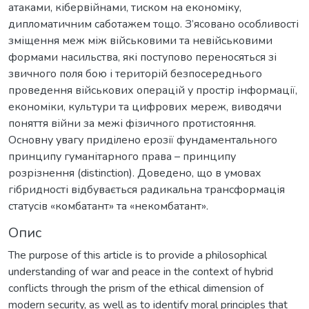
атаками, кібервійнами, тиском на економіку,
дипломатичним саботажем тощо. З’ясовано особливості
зміщення меж між військовими та невійськовими
формами насильства, які поступово переносяться зі
звичного поля бою і територій безпосереднього
проведення військових операцій у простір інформації,
економіки, культури та цифрових мереж, виводячи
поняття війни за межі фізичного протистояння.
Основну увагу приділено ерозії фундаментального
принципу гуманітарного права – принципу
розрізнення (distinction). Доведено, що в умовах
гібридності відбувається радикальна трансформація
статусів «комбатант» та «некомбатант».
Опис
The purpose of this article is to provide a philosophical
understanding of war and peace in the context of hybrid
conflicts through the prism of the ethical dimension of
modern security, as well as to identify moral principles that