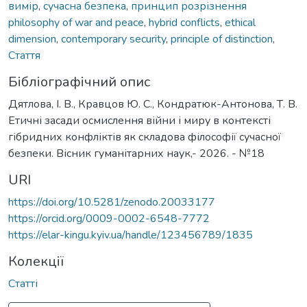
вимір
,
сучасна безпека
,
принцип розрізнення
philosophy of war and peace
,
hybrid conflicts
,
ethical
dimension
,
contemporary security
,
principle of distinction
,
Стаття
Бібліографічний опис
Дятлова, І. В., Кравцов Ю. C., Кондратюк-Антонова, Т. В.
Етичні засади осмислення війни і миру в контексті
гібридних конфліктів як складова філософії сучасної
безпеки. Вісник гуманітарних наук,- 2026. - №18
URI
https://doi.org/10.5281/zenodo.20033177
https://orcid.org/0009-0002-6548-7772
https://elar-kingu.kyiv.ua/handle/123456789/1835
Колекції
Статті