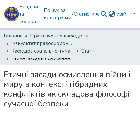
Розділи
Пошук за
та
Статистика
Увійти
критеріями
колекції
Головна
Праці вчених кафедр і лабораторій
Факультет правоохоронної діяльності
Кафедра соціально-гуманітарних дисциплін
Статті
Етичні засади осмислення війни і миру в контексті гібридних конфліктів як складова філософії сучасної безпеки
Етичні засади осмислення війни і
миру в контексті гібридних
конфліктів як складова філософії
сучасної безпеки