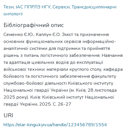
Тези
,
ІАС ППРЛЗ НГУ
,
Сервіси
,
Трансдисциплінарні
онтології
Бібліографічний опис
Семенко Є.Ю., Каплун Є.О. Зміст та призначення
основних функціональних сервісів інформаційно-
аналітичної системи для підтримки та прийняття
рішень з питань логістичного забезпечення. Навчання
та адаптація цивільних водіїв до експлуатації
військової техніки: матеріали круглого столу, кафедра
бойового та логістичного забезпечення факультету
службово-бойової діяльності Київського інституту
Національної гвардії України (м. Київ, 28 листопада
2025 року). Київ: Київський інститут Національної
гвардії України, 2025. C. 26-27
URI
https://elar-kingu.kyiv.ua/handle/123456789/1554