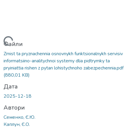
ажиться...
Файли
Zmist ta pryznachennia osnovnykh funktsionalnykh servisiv
informatsiino-analitychnoi systemy dlia pidtrymky ta
pryiniattia rishen z pytan lohistychnoho zabezpechennia.pdf
(880,01 KB)
Дата
2025-12-18
Автори
Семенко, Є.Ю.
Каплун, Є.О.