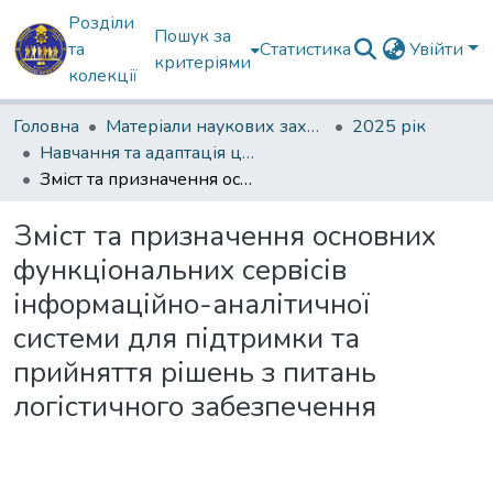
Розділи
Пошук за
та
Статистика
Увійти
критеріями
колекції
Головна
Матеріали наукових заходів
2025 рік
Навчання та адаптація цивільних водіїв до експлуатації військової техніки
Зміст та призначення основних функціональних сервісів інформаційно-аналітичної системи для підтримки та прийняття рішень з питань логістичного забезпечення
Зміст та призначення основних
функціональних сервісів
інформаційно-аналітичної
системи для підтримки та
прийняття рішень з питань
логістичного забезпечення