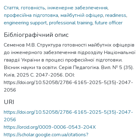
Стаття
,
готовність
,
інженерне забезпечення
,
професійна підготовка
,
майбутній офіцер
,
readiness
,
engineering support
,
professional training
,
future officer
Бібліографічний опис
Семенов М.В. Структура готовності майбутніх офіцерів
до інженерного забезпечення підрозділу Національної
гвардії України в процесі професійної підготовки.
Вісник науки та освіти. Серія Педагогіка. Вип. № 5 (35).
Київ, 2025 С. 2047-2056. DOI:
https://doi.org/10.52058/2786-6165-2025-5(35)-2047-
2056
URI
https://doi.org/10.52058/2786-6165-2025-5(35)-2047-
2056
https://orcid.org/0009-0006-0543-204X
https://scholar.google.com.ua/citations?