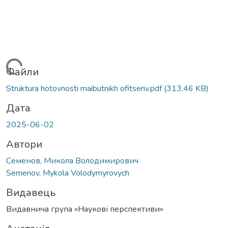
иться...
Файли
Struktura hotovnosti maibutnikh ofitseriv.pdf
(313,46 KB)
Дата
2025-06-02
Автори
Семенов, Микола Володимирович
Semenov, Mykola Volodymyrovych
Видавець
Видавнича група «Наукові перспективи»