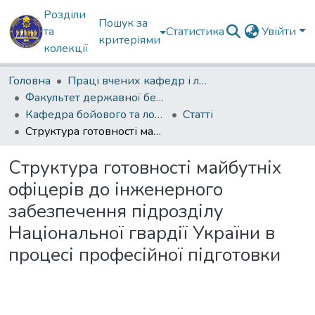
Розділи
Пошук за
та
Статистика
Увійти
критеріями
колекції
Головна
Праці вчених кафедр і лабораторій
Факультет державної безпеки
Кафедра бойового та логістичного забезпечення
Статті
Структура готовності майбутніх офіцерів до інженерного забезпечення підрозділу Національної гвардії України в процесі професійної підготовки
Структура готовності майбутніх
офіцерів до інженерного
забезпечення підрозділу
Національної гвардії України в
процесі професійної підготовки