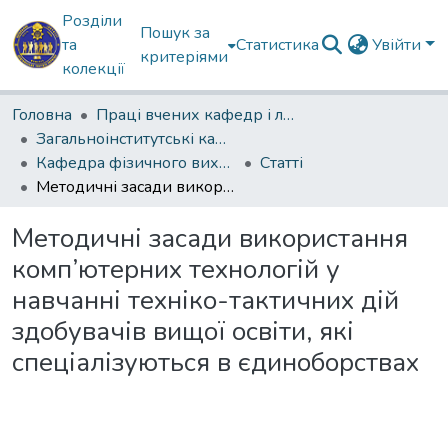
Розділи
Пошук за
та
Статистика
Увійти
критеріями
колекції
Головна
Праці вчених кафедр і лабораторій
Загальноінститутські кафедри
Кафедра фізичного виховання, спеціальної фізичної підготовки і спорту
Статті
Методичні засади використання комп’ютерних технологій у навчанні техніко-тактичних дій здобувачів вищої освіти, які спеціалізуються в єдиноборствах
Методичні засади використання
комп’ютерних технологій у
навчанні техніко-тактичних дій
здобувачів вищої освіти, які
спеціалізуються в єдиноборствах