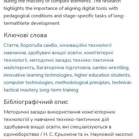
during the mastery of complex elements. The research
highlights the importance of aligning digital tools with
pedagogical conditions and stage-specific tasks of long-
termathlete development
Ключові слова
Стаття
,
боротьба самбо
,
інноваційні технології
навчання
,
здобувачі вищої освіти
,
комп'ютерні
технології
,
методичні засади
,
техніко-тактична
майстерність
,
багаторічна підготовка
,
sambo wrestling
,
innovative learning technologies
,
higher education students
,
computer technologies
,
methodological principles
,
technical-
tactical mastery
,
long-term training
Бібліографічний опис
Методичні засади використання комп’ютерних
технологій у навчанні техніко-тактичних дій
здобувачів вищої освіти, які спеціалізуються в
єдиноборствах / Н. С. Єрьоміна та ін. Науковий часопис