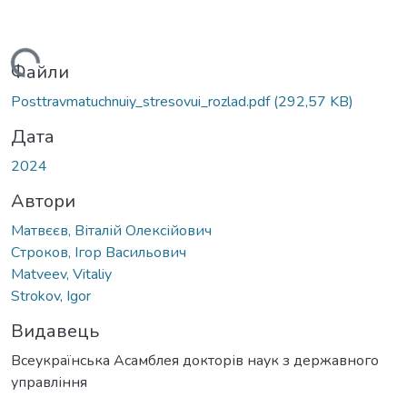
ажиться...
Файли
Posttravmatuchnuiy_stresovui_rozlad.pdf
(292,57 KB)
Дата
2024
Автори
Матвєєв, Віталій Олексійович
Строков, Ігор Васильович
Matveev, Vitaliy
Strokov, Igor
Видавець
Всеукраїнська Асамблея докторів наук з державного
управління