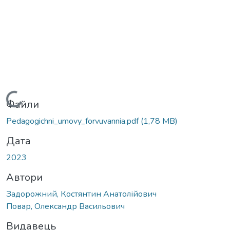
Вантажиться...
Файли
Pedagogichni_umovy_forvuvannia.pdf
(1,78 MB)
Дата
2023
Автори
Задорожний, Костянтин Анатолійович
Повар, Олександр Васильович
Видавець