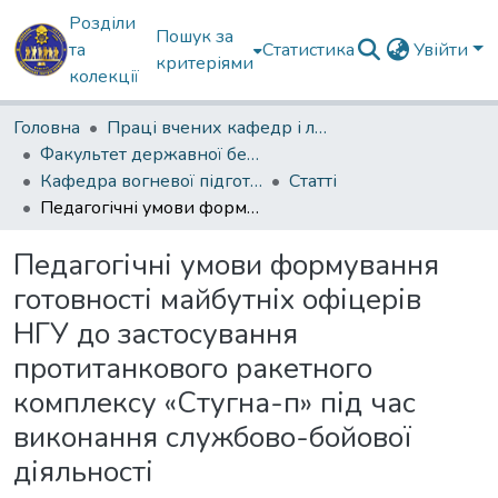
Розділи
Пошук за
та
Статистика
Увійти
критеріями
колекції
Головна
Праці вчених кафедр і лабораторій
Факультет державної безпеки
Кафедра вогневої підготовки
Статті
Педагогічні умови формування готовності майбутніх офіцерів НГУ до застосування протитанкового ракетного комплексу «Стугна-п» під час виконання службово-бойової діяльності
Педагогічні умови формування
готовності майбутніх офіцерів
НГУ до застосування
протитанкового ракетного
комплексу «Стугна-п» під час
виконання службово-бойової
діяльності