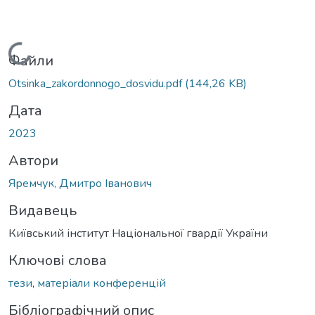
Вантажиться...
Файли
Otsinka_zakordonnogo_dosvidu.pdf
(144,26 KB)
Дата
2023
Автори
Яремчук, Дмитро Іванович
Видавець
Київський інститут Національної гвардії України
Ключові слова
тези
,
матеріали конференцій
Бібліографічний опис