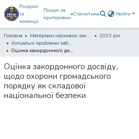
Розділи
Пошук за
та
Статистика
Увійти
критеріями
колекції
Головна
Матеріали наукових заходів
2023 рік
Актуальні проблеми забезпечення державної безпеки
Оцінка закордонного досвіду, щодо охорони громадського порядку як складової національної безпеки
Оцінка закордонного досвіду,
щодо охорони громадського
порядку як складової
національної безпеки