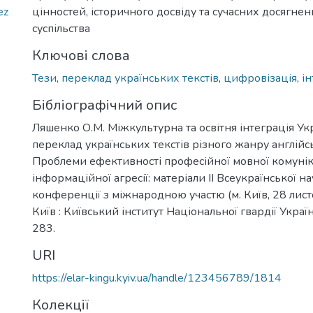
ez
цінностей, історичного досвіду та сучасних досягнен
суспільства
Ключові слова
Тези
,
переклад українських текстів
,
цифровізація
,
ін
Бібліографічний опис
Ляшенко О.М. Міжкультурна та освітня інтеграція Ук
переклад українських текстів різного жанру англій
Проблеми ефективності професійної мовної комунік
інформаційної агресії: матеріали ІІ Всеукраїнської 
конференції з міжнародною участю (м. Київ, 28 лист
Київ : Київський інститут Національної гвардії Україн
283.
URI
https://elar-kingu.kyiv.ua/handle/123456789/1814
Колекції