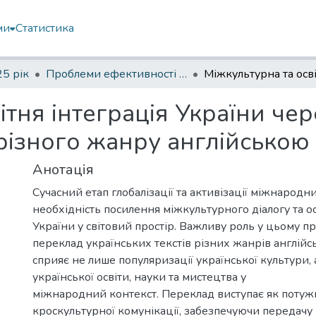
ми
Статистика
5 рік
Проблеми ефективності професійної мовної комунікації в умовах інформаційної агресії
ітня інтеграція України че
 різного жанру англійсько
Анотація
Сучасний етап глобалізації та активізації міжнародн
необхідність посилення міжкультурного діалогу та ос
України у світовий простір. Важливу роль у цьому пр
переклад українських текстів різних жанрів англій
сприяє не лише популяризації української культури, а
української освіти, науки та мистецтва у
міжнародний контекст. Переклад виступає як потуж
кроскультурної комунікації, забезпечуючи передачу