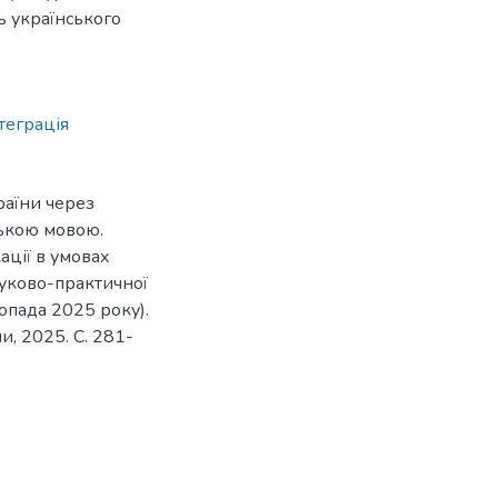
ь українського
теграція
раїни через
ською мовою.
ації в умовах
науково-практичної
опада 2025 року).
и, 2025. C. 281-