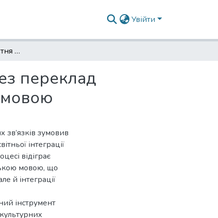
Увійти
Міжкультурна та освітня інтеграція України через переклад українських текстів різного жанру англійською мовою
рез переклад
ю мовою
их зв’язків зумовив
вітньої інтеграції
оцесі відіграє
ською мовою, що
ле й інтеграції
ний інструмент
 культурних