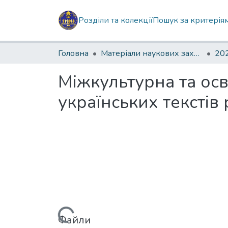
Розділи та колекції
Пошук за критерія
Головна
Матеріали наукових заходів
202
Міжкультурна та осв
українських текстів
Файли