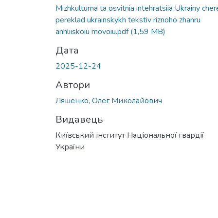
Вантажиться...
Mizhkulturna ta osvitnia intehratsiia Ukrainy cher
pereklad ukrainskykh tekstiv riznoho zhanru
anhliiskoiu movoiu.pdf
(1,59 MB)
Дата
2025-12-24
Автори
Ляшенко, Олег Миколайович
Видавець
Київський інститут Національної гвардії
України