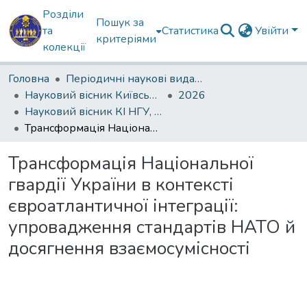
Розділи
Пошук за
та
Статистика
Увійти
критеріями
колекції
Головна
Періодичні наукові видання КІ НГУ
Науковий вісник Київського інституту Національної гвардії України
2026
Науковий вісник КІ НГУ, 2026, №1(8)
Трансформація Національної гвардії України в контексті євроатлантичної інтеграції: упровадження стандартів НАТО й досягнення взаємосумісності
Трансформація Національної
гвардії України в контексті
євроатлантичної інтеграції:
упровадження стандартів НАТО й
досягнення взаємосумісності