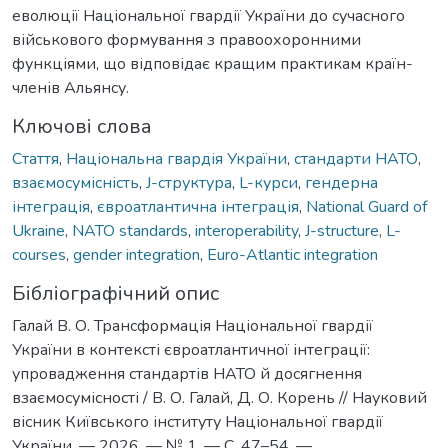
еволюції Національної гвардії України до сучасного
військового формування з правоохоронними
функціями, що відповідає кращим практикам країн-
членів Альянсу.
Ключові слова
Стаття
,
Національна гвардія України
,
стандарти НАТО
,
взаємосумісність
,
J-структура
,
L-курси
,
гендерна
інтеграція
,
євроатлантична інтеграція
,
National Guard of
Ukraine
,
NATO standards
,
interoperability
,
J-structure
,
L-
courses
,
gender integration
,
Euro-Atlantic integration
Бібліографічний опис
Галай В. О. Трансформація Національної гвардії
України в контексті євроатлантичної інтеграції:
упровадження стандартів НАТО й досягнення
взаємосумісності / В. О. Галай, Д. О. Корень // Науковий
вісник Київського інституту Національної гвардії
України. — 2026. — № 1. — С. 47–54. —