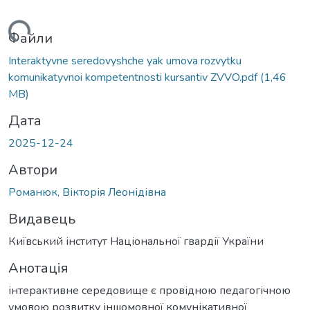
иться...
Файли
Interaktyvne seredovyshche yak umova rozvytku
komunikatyvnoi kompetentnosti kursantiv ZVVO.pdf
(1,46
MB)
Дата
2025-12-24
Автори
Романюк, Вікторія Леонідівна
Видавець
Київський інститут Національної гвардії України
Анотація
інтерактивне середовище є провідною педагогічною
умовою розвитку іншомовної комунікативної