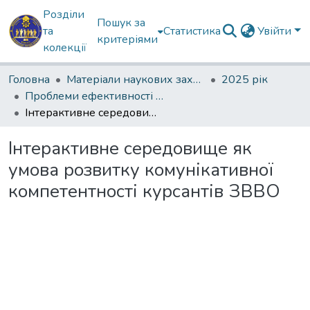
Розділи
Пошук за
та
Статистика
Увійти
критеріями
колекції
Головна
Матеріали наукових заходів
2025 рік
Проблеми ефективності професійної мовної комунікації в умовах інформаційної агресії
Інтерактивне середовище як умова розвитку комунікативної компетентності курсантів ЗВВО
Інтерактивне середовище як
умова розвитку комунікативної
компетентності курсантів ЗВВО