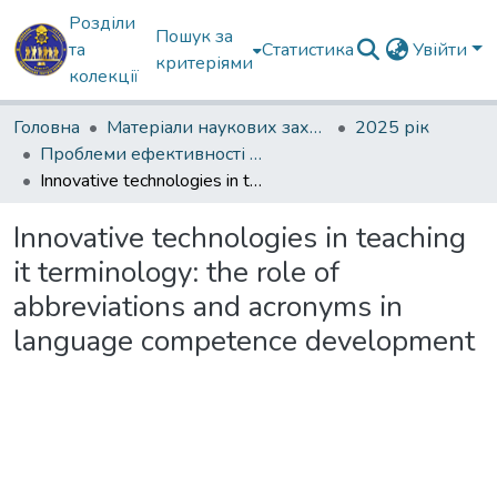
Розділи
Пошук за
та
Статистика
Увійти
критеріями
колекції
Головна
Матеріали наукових заходів
2025 рік
Проблеми ефективності професійної мовної комунікації в умовах інформаційної агресії
Innovative technologies in teaching it terminology: the role of abbreviations and acronyms in language competence development
Innovative technologies in teaching
it terminology: the role of
abbreviations and acronyms in
language competence development