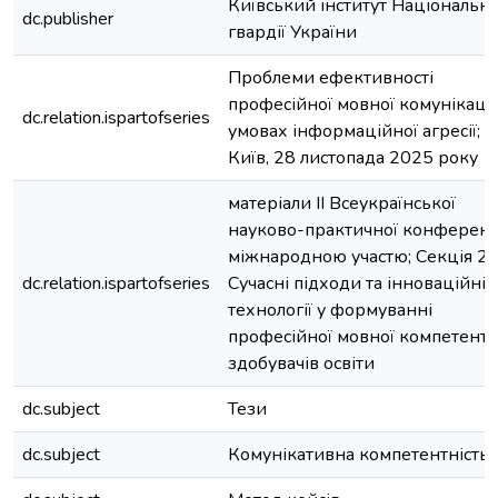
Київський інститут Національно
dc.publisher
гвардії України
Проблеми ефективності
професійної мовної комунікації
dc.relation.ispartofseries
умовах інформаційної агресії; м
Київ, 28 листопада 2025 року
матеріали ІІ Всеукраїнської
науково-практичної конференці
міжнародною участю; Секція 2.
dc.relation.ispartofseries
Сучасні підходи та інноваційні
технології у формуванні
професійної мовної компетентн
здобувачів освіти
dc.subject
Тези
dc.subject
Комунікативна компетентність