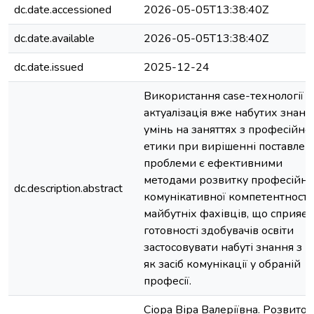
dc.date.accessioned
2026-05-05T13:38:40Z
dc.date.available
2026-05-05T13:38:40Z
dc.date.issued
2025-12-24
Використання case-технології т
актуалізація вже набутих знань
умінь на заняттях з професійної
етики при вирішенні поставлен
проблеми є ефективними
методами розвитку професійно
dc.description.abstract
комунікативної компетентності
майбутніх фахівців, що сприяє
готовності здобувачів освіти
застосовувати набуті знання з 
як засіб комунікації у обраній
професії.
Сіора Віра Валеріївна. Розвиток