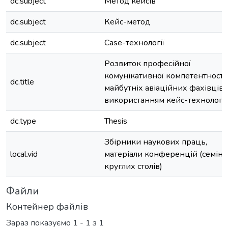
dc.subject
Метод кейсів
dc.subject
Кейс-метод
dc.subject
Сase-технології
Розвиток професійної
комунікативної компетентності
dc.title
майбутніх авіаційних фахівців 
використанням кейс-технологі
dc.type
Thesis
Збірники наукових праць,
local.vid
матеріали конференцій (семінар
круглих столів)
Файли
Контейнер файлів
Зараз показуємо
1 - 1 з 1