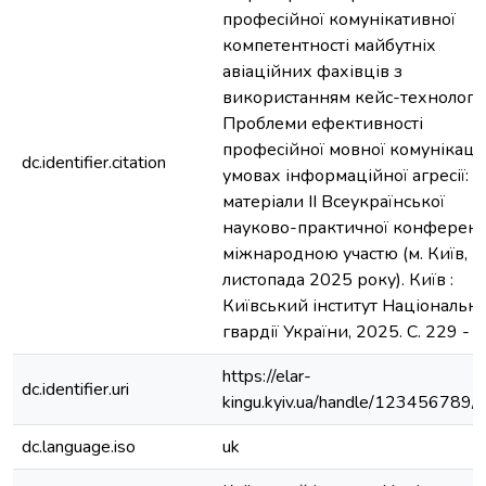
професійної комунікативної
компетентності майбутніх
авіаційних фахівців з
використанням кейс-технологій
Проблеми ефективності
професійної мовної комунікації
dc.identifier.citation
умовах інформаційної агресії:
матеріали ІІ Всеукраїнської
науково-практичної конференці
міжнародною участю (м. Київ, 2
листопада 2025 року). Київ :
Київський інститут Національно
гвардії України, 2025. C. 229 - 
https://elar-
dc.identifier.uri
kingu.kyiv.ua/handle/123456789
dc.language.iso
uk