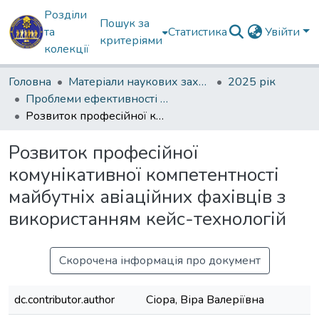
Розділи
Пошук за
та
Статистика
Увійти
критеріями
колекції
Головна
Матеріали наукових заходів
2025 рік
Проблеми ефективності професійної мовної комунікації в умовах інформаційної агресії
Розвиток професійної комунікативної компетентності майбутніх авіаційних фахівців з використанням кейс-технологій
Розвиток професійної
комунікативної компетентності
майбутніх авіаційних фахівців з
використанням кейс-технологій
Скорочена інформація про документ
dc.contributor.author
Сіора, Віра Валеріївна