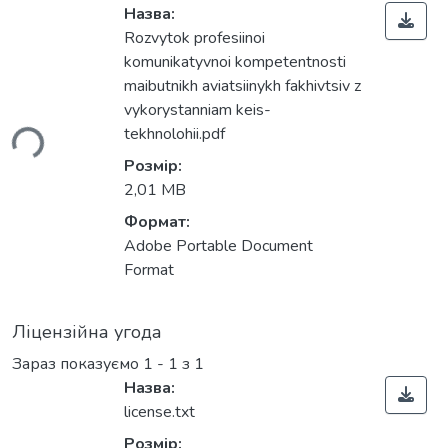
Назва:
Rozvytok profesiinoi
komunikatyvnoi kompetentnosti
maibutnikh aviatsiinykh fakhivtsiv z
ься...
vykorystanniam keis-
tekhnolohii.pdf
Розмір:
2,01 MB
Формат:
Adobe Portable Document
Format
Ліцензійна угода
Зараз показуємо
1 - 1 з 1
Назва:
license.txt
Розмір: