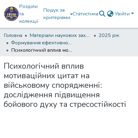
Розділи
Пошук за
та
Статистика
Увійти
критеріями
колекції
Головна
Матеріали наукових заходів
2025 рік
Формування ефективності професійної мовної комунікації в умовах інформаційної агресії
Психологічний вплив мотиваційних цитат на військовому спорядженні: дослідження підвищення бойового духу та стресостійкості
Психологічний вплив
мотиваційних цитат на
військовому спорядженні:
дослідження підвищення
бойового духу та стресостійкості