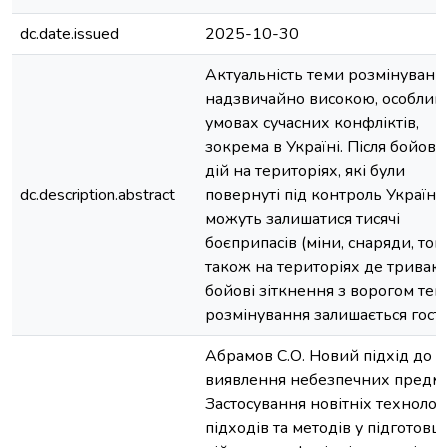
dc.date.issued
2025-10-30
Актуальність теми розмінуванн
надзвичайно високою, особлив
умовах сучасних конфліктів,
зокрема в Україні. Після бойови
дій на територіях, які були
dc.description.abstract
повернуті під контроль України
можуть залишатися тисячі
боєприпасів (міни, снаряди, тощ
також на територіях де триваю
бойові зіткнення з ворогом тем
розмінування залишається гост
Абрамов С.О. Новий підхід до
виявлення небезпечних предме
Застосування новітніх технологі
підходів та методів у підготовці