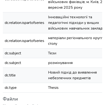
військових фахівців; м. Київ, 26
вересня 2025 року
Інноваційні технології та
dc.relation.ispartofseries
педагогічні підходи у вищих
військових навчальних заклада
матеріали регіонального кругло
dc.relation.ispartofseries
столу
dc.subject
Тези
dc.subject
розмінування
Новий підхід до виявлення
dc.title
небезпечних предметів
dc.type
Thesis
Файли