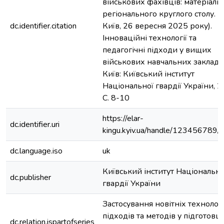
військових фахівців: матеріали
регіонального круглого столу. (м
dc.identifier.citation
Київ, 26 вересня 2025 року).
Інноваційні технології та
педагогічні підходи у вищих
військових навчальних заклада
Київ: Київський інститут
Національної гвардії України, 2
С. 8-10
https://elar-
dc.identifier.uri
kingu.kyiv.ua/handle/123456789
dc.language.iso
uk
Київський інститут Національно
dc.publisher
гвардії України
Застосування новітніх технологі
підходів та методів у підготовці
dc.relation.ispartofseries