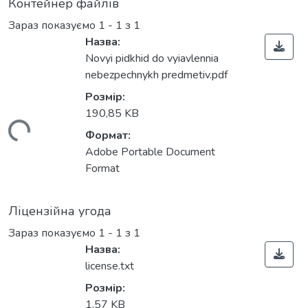
Контейнер файлів
Зараз показуємо
1 - 1 з 1
Назва:
Novyi pidkhid do vyiavlennia
nebezpechnykh predmetiv.pdf
Розмір:
190,85 KB
ться...
Формат:
Adobe Portable Document
Format
Ліцензійна угода
Зараз показуємо
1 - 1 з 1
Назва:
license.txt
Розмір:
1,57 KB