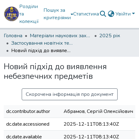
Розділи
Пошук за
та
Статистика
Увійти
критеріями
колекції
Головна
Матеріали наукових заходів
2025 рік
Застосування новітніх технологій, підходів та методів у підготовці військових фахівці
Новий підхід до виявлення небезпечних предметів
Новий підхід до виявлення
небезпечних предметів
Скорочена інформація про документ
dc.contributor.author
Абрамов, Сергій Олексійович
dc.date.accessioned
2025-12-11T08:13:40Z
dc.date.available
2025-12-11T08:13:40Z