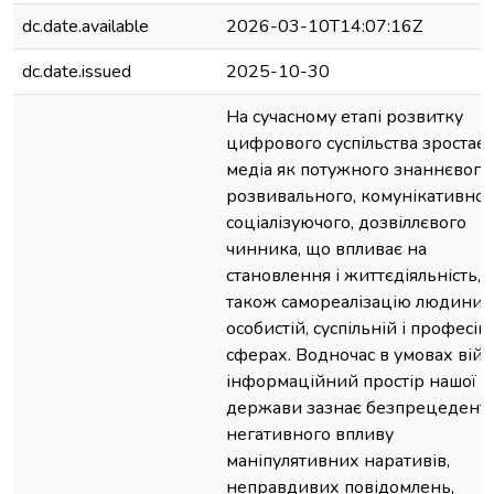
dc.date.available
2026-03-10T14:07:16Z
dc.date.issued
2025-10-30
На сучасному етапі розвитку
цифрового суспільства зростає 
медіа як потужного знаннєвого,
розвивального, комунікативног
соціалізуючого, дозвіллєвого
чинника, що впливає на
становлення і життєдіяльність, а
також самореалізацію людини 
особистій, суспільній і професій
сферах. Водночас в умовах вій
інформаційний простір нашої
держави зазнає безпрецедент
негативного впливу
маніпулятивних наративів,
неправдивих повідомлень,