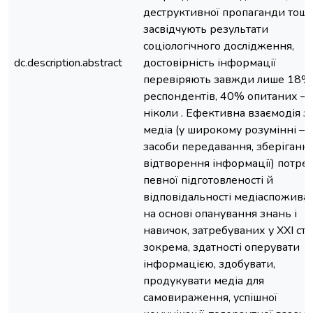
деструктивної пропаганди тощо
засвідчують результати
соціологічного дослідження,
dc.description.abstract
достовірність інформації
перевіряють завжди лише 18%
респондентів, 40% опитаних –
ніколи . Ефективна взаємодія з
медіа (у широкому розумінні –
засоби передавання, зберігання
відтворення інформації) потре
певної підготовленості й
відповідальності медіаспоживач
на основі опанування знань і
навичок, затребуваних у ХХІ стол
зокрема, здатності оперувати
інформацією, здобувати,
продукувати медіа для
самовираження, успішної