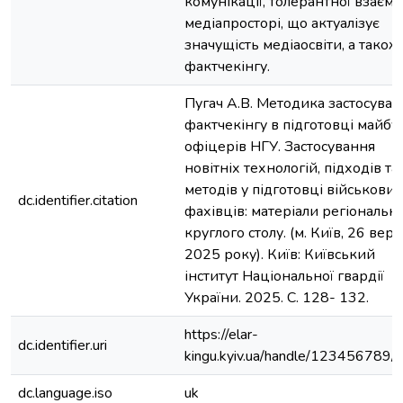
комунікації, толерантної взаємод
медіапросторі, що актуалізує
значущість медіаосвіти, а також
фактчекінгу.
Пугач А.В. Методика застосуван
фактчекінгу в підготовці майбу
офіцерів НГУ. Застосування
новітніх технологій, підходів та
методів у підготовці військових
dc.identifier.citation
фахівців: матеріали регіональн
круглого столу. (м. Київ, 26 вер
2025 року). Київ: Київський
інститут Національної гвардії
України. 2025. С. 128- 132.
https://elar-
dc.identifier.uri
kingu.kyiv.ua/handle/123456789
dc.language.iso
uk