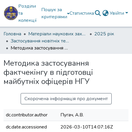
Розділи
Пошук за
та
Статистика
Увійти
критеріями
колекції
Головна
Матеріали наукових заходів
2025 рік
Застосування новітніх технологій, підходів та методів у підготовці військових фахівці
Методика застосування фактчекінгу в підготовці майбутніх офіцерів НГУ
Методика застосування
фактчекінгу в підготовці
майбутніх офіцерів НГУ
Скорочена інформація про документ
dc.contributor.author
Пугач, А.В.
dc.date.accessioned
2026-03-10T14:07:16Z