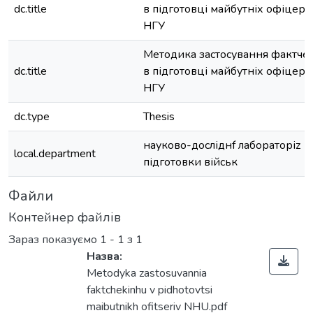
dc.title
в підготовці майбутніх офіцері
НГУ
Методика застосування фактчек
dc.title
в підготовці майбутніх офіцері
НГУ
dc.type
Thesis
науково-досліднf лабораторіz
local.department
підготовки військ
Файли
Контейнер файлів
Зараз показуємо
1 - 1 з 1
Назва:
Metodyka zastosuvannia
faktchekinhu v pidhotovtsi
maibutnikh ofitseriv NHU.pdf