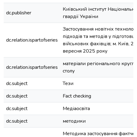
Київський інститут Національно
dc.publisher
гвардії України
Застосування новітніх технологі
підходів та методів у підготовці
dc.relation.ispartofseries
військових фахівців; м. Київ, 26
вересня 2025 року
матеріали регіонального кругло
dc.relation.ispartofseries
столу
dc.subject
Тези
dc.subject
Fact checking
dc.subject
Медіаосвіта
dc.subject
методики
Методика застосування фактчек