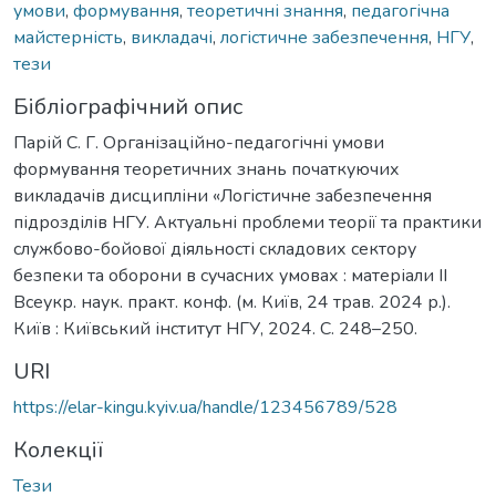
умови
,
формування
,
теоретичні знання
,
педагогічна
майстерність
,
викладачі
,
логістичне забезпечення
,
НГУ
,
тези
Бібліографічний опис
Парій С. Г. Організаційно-педагогічні умови
формування теоретичних знань початкуючих
викладачів дисципліни «Логістичне забезпечення
підрозділів НГУ. Актуальні проблеми теорії та практики
службово-бойової діяльності складових сектору
безпеки та оборони в сучасних умовах : матеріали ІІ
Всеукр. наук. практ. конф. (м. Київ, 24 трав. 2024 р.).
Київ : Київський інститут НГУ, 2024. С. 248–250.
URI
https://elar-kingu.kyiv.ua/handle/123456789/528
Колекції
Тези