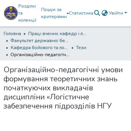
Розділи
Пошук за
та
Статистика
Увійти
критеріями
колекції
Головна
Праці вчених кафедр і лабораторій
Факультет державної безпеки
Кафедра бойового та логістичного забезпечення
Тези
Організаційно-педагогічні умови формування теоретичних знань початкуючих викладачів дисципліни «Логістичне забезпечення підрозділів НГУ
Організаційно-педагогічні умови
формування теоретичних знань
початкуючих викладачів
дисципліни «Логістичне
забезпечення підрозділів НГУ