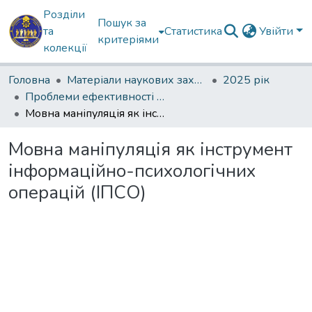
Розділи
Пошук за
та
Статистика
Увійти
критеріями
колекції
Головна
Матеріали наукових заходів
2025 рік
Проблеми ефективності професійної мовної комунікації в умовах інформаційної агресії
Мовна маніпуляція як інструмент інформаційно-психологічних операцій (ІПСО)
Мовна маніпуляція як інструмент
інформаційно-психологічних
операцій (ІПСО)