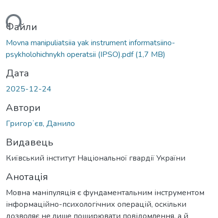
ься...
Файли
Movna manipuliatsiia yak instrument informatsiino-
psykholohichnykh operatsii (IPSO).pdf
(1,7 MB)
Дата
2025-12-24
Автори
Григорʼєв, Данило
Видавець
Київський інститут Національної гвардії України
Анотація
Мовна маніпуляція є фундаментальним інструментом
інформаційно-психологічних операцій, оскільки
дозволяє не лише поширювати повідомлення, а й