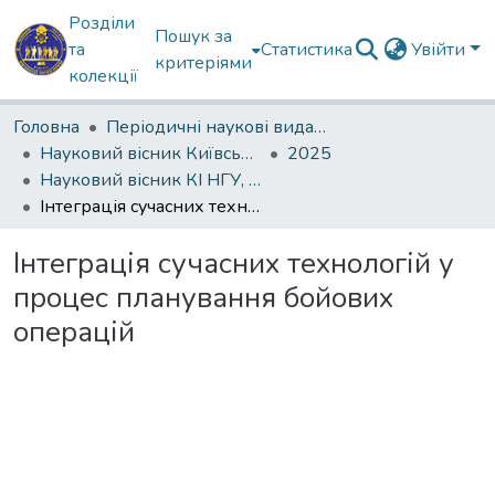
Розділи
Пошук за
та
Статистика
Увійти
критеріями
колекції
Головна
Періодичні наукові видання КІ НГУ
Науковий вісник Київського інституту Національної гвардії України
2025
Науковий вісник КІ НГУ, 2025, №1
Інтеграція сучасних технологій у процес планування бойових операцій
Інтеграція сучасних технологій у
процес планування бойових
операцій