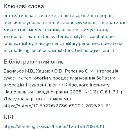
Ключові слова
автоматизовані системи
,
аналітика
,
бойові операції
,
військове управління
,
військово службовці
,
оперативне
мистецтво
,
моделювання
,
рішення
,
симулятори
,
технології
,
automated systems
,
analytics
,
combat ope
rations
,
military management
,
military personnel
,
operational
art
,
modeling
,
solutions
,
simulators
,
technologies
,
стаття
Бібліографічний опис
Васильєв М.В., Хацаюк О.В., Репенко О.М. Інтеграція
сучасних технологій у процес планування бойових
операцій. Науковий вісник Київського інституту
Національної гвардії України. 2025., №1(6). С. 61-71. (
Доступно укр. та англ. мовами)
https://doi.org/10.59226/2786-6920.1.2025.61-71
URI
https://elar-kingu.kyiv.ua/handle/123456789/938