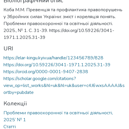
Бібліографічний опис
Коба М.М. Превенція та профілактика правопорушень
у Збройних силах України: зміст і кореляція понять.
Проблеми правоохоронної та освітньої діяльності.
2025., № 1. С. 31-39. https://doi.org/10.59226/3041-
1971.1.2025.31-39
URI
https://elar-kingu.kyiv.ua/handle/123456789/828
https://doi.org/10.59226/3041-1971.1.2025.31-39
https://orcid.org/0000-0001-9407-2838
https://scholar.google.com/citations?
view_op=list_works&hl=uk&hl=uk&user=c4J6wxsAAAAJ&s
ortby=pubdate
Колекції
Проблеми правоохоронної та освітньої діяльності,
2025‘ № 1
Статті