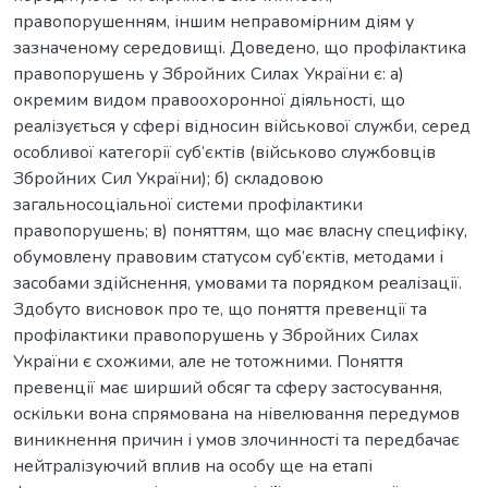
правопорушенням, іншим неправомірним діям у
зазначеному середовищі. Доведено, що профілактика
правопорушень у Збройних Силах України є: а)
окремим видом правоохоронної діяльності, що
реалізується у сфері відносин військової служби, серед
особливої категорії суб’єктів (військово службовців
Збройних Сил України); б) складовою
загальносоціальної системи профілактики
правопорушень; в) поняттям, що має власну специфіку,
обумовлену правовим статусом суб’єктів, методами і
засобами здійснення, умовами та порядком реалізації.
Здобуто висновок про те, що поняття превенції та
профілактики правопорушень у Збройних Силах
України є схожими, але не тотожними. Поняття
превенції має ширший обсяг та сферу застосування,
оскільки вона спрямована на нівелювання передумов
виникнення причин і умов злочинності та передбачає
нейтралізуючий вплив на особу ще на етапі