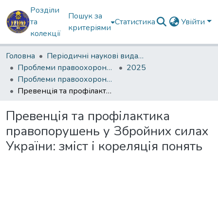
Розділи
Пошук за
та
Статистика
Увійти
критеріями
колекції
Головна
Періодичні наукові видання КІ НГУ
Проблеми правоохоронної та освітньої діяльності
2025
Проблеми правоохоронної та освітньої діяльності, 2025‘ № 1
Превенція та профілактика правопорушень у Збройних силах України: зміст і кореляція понять
Превенція та профілактика
правопорушень у Збройних силах
України: зміст і кореляція понять