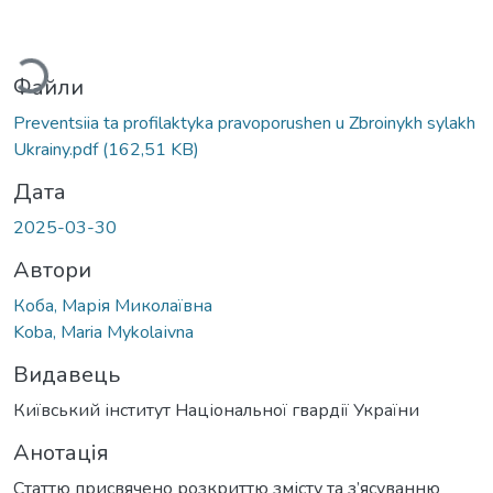
Вантажиться...
Файли
Preventsiia ta profilaktyka pravoporushen u Zbroinykh sylakh
Ukrainy.pdf
(162,51 KB)
Дата
2025-03-30
Автори
Коба, Марія Миколаївна
Koba, Maria Mykolaіvna
Видавець
Київський інститут Національної гвардії України
Анотація
Статтю присвячено розкриттю змісту та з’ясуванню