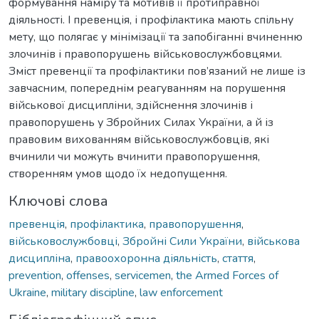
формування наміру та мотивів її протиправної
діяльності. І превенція, і профілактика мають спільну
мету, що полягає у мінімізації та запобіганні вчиненню
злочинів і правопорушень військовослужбовцями.
Зміст превенції та профілактики пов’язаний не лише із
завчасним, попереднім реагуванням на порушення
військової дисципліни, здійснення злочинів і
правопорушень у Збройних Силах України, а й із
правовим вихованням військовослужбовців, які
вчинили чи можуть вчинити правопорушення,
створенням умов щодо їх недопущення.
Ключові слова
превенція
,
профілактика
,
правопорушення
,
військовослужбовці
,
Збройні Сили України
,
військова
дисципліна
,
правоохоронна діяльність
,
стаття
,
prevention
,
offenses
,
servicemen
,
the Armed Forces of
Ukraine
,
military discipline
,
law enforcement