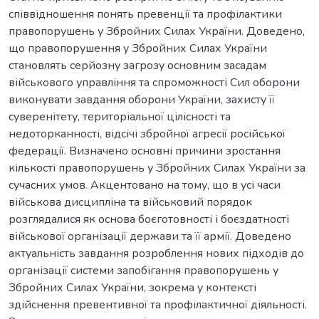
співвідношення понять превенції та профілактики
правопорушень у Збройних Силах України. Доведено,
що правопорушення у Збройних Силах України
становлять серйозну загрозу основним засадам
військового управління та спроможності Сил оборони
виконувати завдання оборони України, захисту її
суверенітету, територіальної цілісності та
недоторканності, відсічі збройної агресії російської
федерації. Визначено основні причини зростання
кількості правопорушень у Збройних Силах України за
сучасних умов. Акцентовано на тому, що в усі часи
військова дисципліна та військовий порядок
розглядалися як основа боєготовності і боєздатності
військової організації держави та її армії. Доведено
актуальність завдання розроблення нових підходів до
організації системи запобігання правопорушень у
Збройних Силах України, зокрема у контексті
здійснення превентивної та профілактичної діяльності.