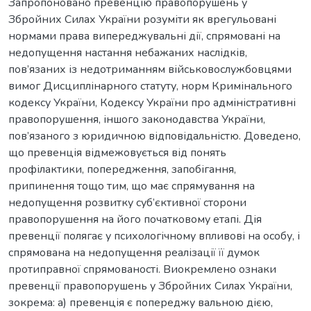
Запропоновано превенцію правопорушень у
Збройних Силах України розуміти як врегульовані
нормами права випереджувальні дії, спрямовані на
недопущення настання небажаних наслідків,
пов’язаних із недотриманням військовослужбовцями
вимог Дисциплінарного статуту, норм Кримінального
кодексу України, Кодексу України про адміністративні
правопорушення, іншого законодавства України,
пов’язаного з юридичною відповідальністю. Доведено,
що превенція відмежовується від понять
профілактики, попередження, запобігання,
припинення тощо тим, що має спрямування на
недопущення розвитку суб’єктивної сторони
правопорушення на його початковому етапі. Дія
превенції полягає у психологічному впливові на особу, і
спрямована на недопущення реалізації її думок
протиправної спрямованості. Виокремлено ознаки
превенції правопорушень у Збройних Силах України,
зокрема: а) превенція є попереджу вальною дією,