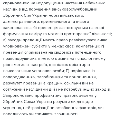
спрямованою на недопущення настання небажаних
наслідків від порушення військовослужбовцями
Збройних Сил України норм військового,
адміністративного, кримінального та іншого
законодавства; б) превенція застосовується на етапі
формування наміру та мотивів протиправної діяльності;
в) заходи превенції мають право реалізовувати лише
уповноважені суб’єкти у межах своєї компетенції; г)
превенція спрямована на свідомість потенційного
правопорушника, її метою є зміна на психологічному
рівні мотивів, настроїв, ціннісних орієнтирів,
психологічних установок особи; Ґ) порівняно із
попередженням, запобіганням та припиненням,
результат превенції є кращим, оскільки він не
обтяжений наслідками дій і не потребує інших заходів.
Запропоновано профілактику правопорушень у
Збройних Силах України розуміти як дії щодо
усунення, нейтралізації чи ослаблення факторів, які
породжують чи сприяють злочинності,