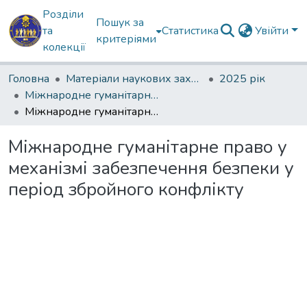
Розділи
Пошук за
та
Статистика
Увійти
критеріями
колекції
Головна
Матеріали наукових заходів
2025 рік
Міжнародне гуманітарне право та основи безпеки у період збройних конфліктів
Міжнародне гуманітарне право у механізмі забезпечення безпеки у період збройного конфлікту
Міжнародне гуманітарне право у
механізмі забезпечення безпеки у
період збройного конфлікту