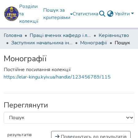
Розділи
Пошук за
та
Статистика
Увійти
критеріями
колекції
Головна
Праці вчених кафедр і лабораторій
Керівництво
Заступник начальника інституту з наукової роботи
Монографії
Пошук
Монографії
Постійне посилання колекції
https://elar-kingu.kyiv.ua/handle/123456789/115
Переглянути
результатів
Повернутись до результатів