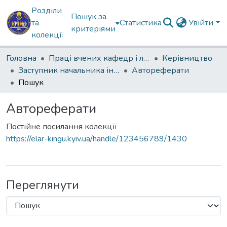
Розділи
Пошук за
та
Статистика
Увійти
критеріями
колекції
Головна
Праці вчених кафедр і лабораторій
Керівництво
Заступник начальника інституту з навчально-методичної роботи
Автореферати
Пошук
Автореферати
Постійне посилання колекції
https://elar-kingu.kyiv.ua/handle/123456789/1430
Переглянути