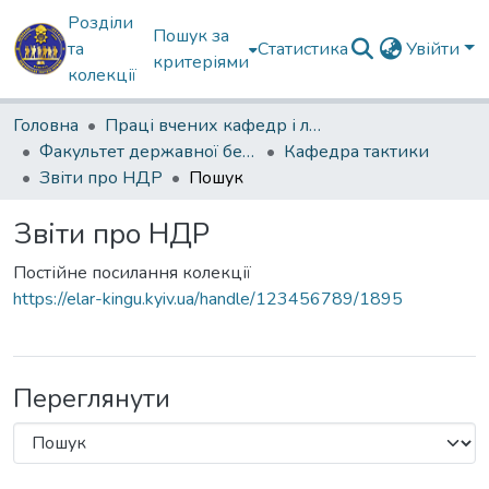
Розділи
Пошук за
та
Статистика
Увійти
критеріями
колекції
Головна
Праці вчених кафедр і лабораторій
Факультет державної безпеки
Кафедра тактики
Звіти про НДР
Пошук
Звіти про НДР
Постійне посилання колекції
https://elar-kingu.kyiv.ua/handle/123456789/1895
Переглянути