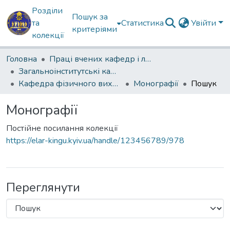
Розділи
Пошук за
та
Статистика
Увійти
критеріями
колекції
Головна
Праці вчених кафедр і лабораторій
Загальноінститутські кафедри
Кафедра фізичного виховання, спеціальної фізичної підготовки і спорту
Монографії
Пошук
Монографії
Постійне посилання колекції
https://elar-kingu.kyiv.ua/handle/123456789/978
Переглянути