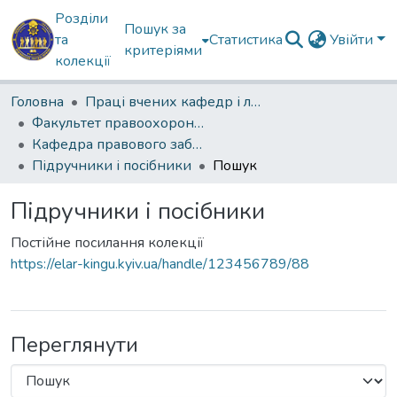
Розділи
Пошук за
та
Статистика
Увійти
критеріями
колекції
Головна
Праці вчених кафедр і лабораторій
Факультет правоохоронної діяльності
Кафедра правового забезпечення та правоохоронної діяльності Національної гвардії України
Підручники і посібники
Пошук
Підручники і посібники
Постійне посилання колекції
https://elar-kingu.kyiv.ua/handle/123456789/88
Переглянути