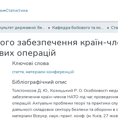
ми
Статистика
Факультет державної безпеки
Кафедра бойового та логістичного забезпечення
Ста
ого забезпечення країн-чл
вих операцій
Ключові слова
стаття
,
матеріали конференцій
Бібліографічний опис
Толстоносов Д. Ю., Козицький Р. О. Особливості мед
забезпечення країн-членів НАТО під час проведення
операцій. Актуальні проблеми теорії та практики с
діяльності складових сектору безпеки та оборони в с
матеріали Всеукр. наук.-практ. конф. (м. Київ, 27 жовт