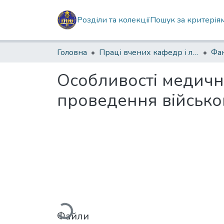
Розділи та колекції
Пошук за критерія
Головна
Праці вчених кафедр і лабораторій
Особливості медичн
проведення військо
Вантажиться...
Файли