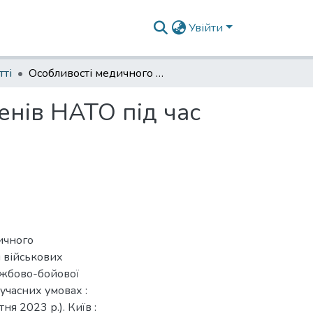
Увійти
тті
Особливості медичного забезпечення країн-членів НАТО під час проведення військових операцій
енів НАТО під час
ичного
 військових
лужбово-бойової
учасних умовах :
ня 2023 р.). Київ :