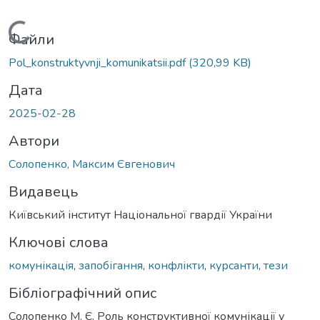
Вантажиться...
Файли
Pol_konstruktyvnji_komunikatsii.pdf
(320,99 KB)
Дата
2025-02-28
Автори
Солопенко, Максим Євгенович
Видавець
Київський інститут Національної гвардії України
Ключові слова
комунікація
,
запобігання
,
конфлікти
,
курсанти
,
тези
Бібліографічний опис
Солопенко М. Є. Роль конструктивної комунікації у