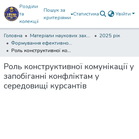
Розділи
Пошук за
та
Статистика
Увійти
критеріями
колекції
Головна
Матеріали наукових заходів
2025 рік
Формування ефективності професійної мовної комунікації в умовах інформаційної агресії
Роль конструктивної комунікації у запобіганні конфліктам у середовищі курсантів
Роль конструктивної комунікації у
запобіганні конфліктам у
середовищі курсантів