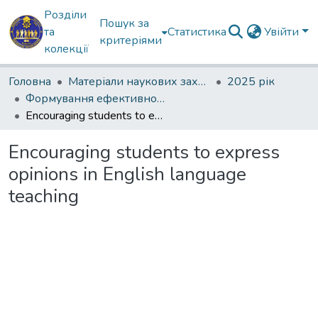
Розділи
Пошук за
та
Статистика
Увійти
критеріями
колекції
Головна
Матеріали наукових заходів
2025 рік
Формування ефективності професійної мовної комунікації в умовах інформаційної агресії
Encouraging students to express opinions in English language teaching
Encouraging students to express
opinions in English language
teaching