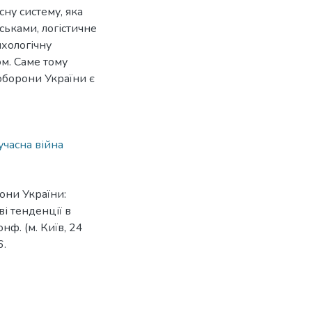
ну систему, яка
ськами, логістичне
ихологічну
ом. Саме тому
оборони України є
учасна війна
рони України:
ві тенденції в
нф. (м. Київ, 24
6.