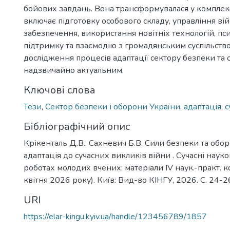
бойових завдань. Вона трансформувалася у комплекс
включає підготовку особового складу, управління вій
забезпечення, використання новітніх технологій, пс
підтримку та взаємодію з громадянським суспільств
дослідження процесів адаптації сектору безпеки та 
надзвичайно актуальним.
Ключові слова
Тези
,
Сектор безпеки і оборони України
,
адаптація
,
с
Бібліографічний опис
Крікенталь Д.В., Сахневич Б.В. Сили безпеки та обо
адаптація до сучасних викликів війни . Сучасні науко
роботах молодих вчених: матеріали IV наук.-практ. ко
квітня 2026 року). Київ: Вид-во КІНГУ, 2026. С. 24-2
URI
https://elar-kingu.kyiv.ua/handle/123456789/1857