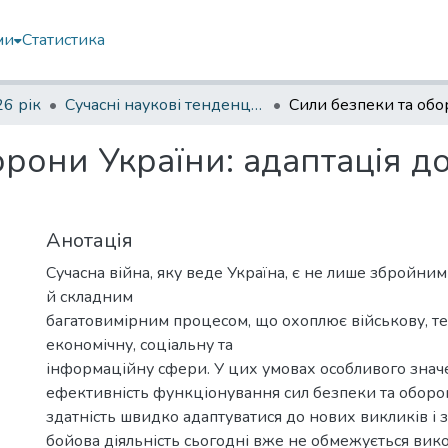
ми
Статистика
6 рік
Сучасні наукові тенденції в роботах молодих вчених: IV науково-практична конференція
рони України: адаптація д
Анотація
Сучасна війна, яку веде Україна, є не лише збройним
й складним
багатовимірним процесом, що охоплює військову, те
економічну, соціальну та
інформаційну сфери. У цих умовах особливого знач
ефективність функціонування сил безпеки та оборон
здатність швидко адаптуватися до нових викликів і 
бойова діяльність сьогодні вже не обмежується ви