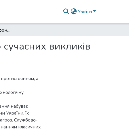
Увійти
Сили безпеки та оборони України: адаптація до сучасних викликів війни
о сучасних викликів
 протистоянням, а
хнологічну,
ення набуває
и України, їх
загроз. Службово-
конанням класичних