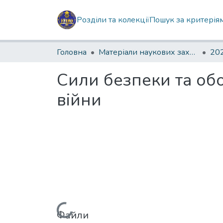
Розділи та колекції
Пошук за критерія
Головна
Матеріали наукових заходів
202
Сили безпеки та обо
війни
Файли