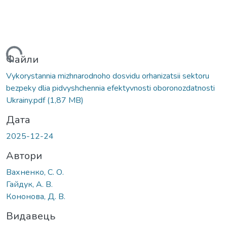
ажиться...
Файли
Vykorystannia mizhnarodnoho dosvidu orhanizatsii sektoru
bezpeky dlia pidvyshchennia efektyvnosti oboronozdatnosti
Ukrainy.pdf
(1,87 MB)
Дата
2025-12-24
Автори
Вахненко, С. О.
Гайдук, А. В.
Кононова, Д. В.
Видавець