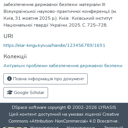
забезпечення державної безпеки: матеріали ІІІ
Всеукраїнської науково-практичної конференції (м.
Київ, 31 жовтня 2025 р.). Київ : Київський інститут
Національної гвардії України, 2025. С. 725–728.
URI
https://elar-kingu.kyiv.ua/handle/123456789/1691
Колекції
Актуальні проблеми забезпечення державної безпеки
Повна інформація про документ
Google Scholar
DSpace software
copyright © 2002-2026
LYRASIS
Цей контент доступний на умовах ліцензії
Creative
Commons «Attribution-NonCommercial» 4.0 Всесвітня
.
Налаштування
Налаштування
Зворотній