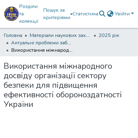
Розділи
Пошук за
та
Статистика
Увійти
критеріями
колекції
Головна
Матеріали наукових заходів
2025 рік
Актуальні проблеми забезпечення державної безпеки
Використання міжнародного досвіду організації сектору безпеки для підвищення ефективності обороноздатності України
Використання міжнародного
досвіду організації сектору
безпеки для підвищення
ефективності обороноздатності
України