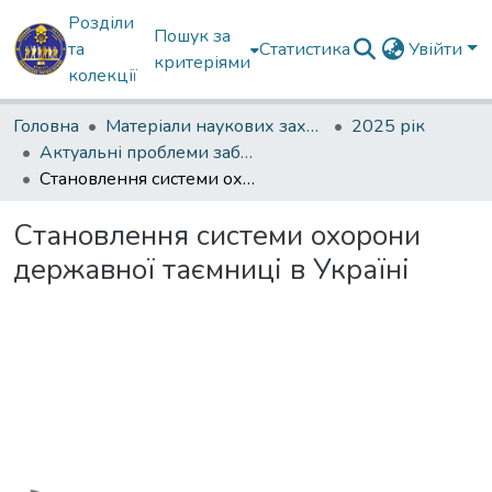
Розділи
Пошук за
та
Статистика
Увійти
критеріями
колекції
Головна
Матеріали наукових заходів
2025 рік
Актуальні проблеми забезпечення державної безпеки
Становлення системи охорони державної таємниці в Україні
Становлення системи охорони
державної таємниці в Україні
Вантажиться...