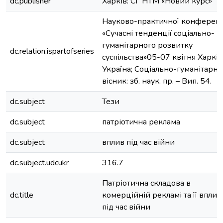
dc.publisher
Харків: СГ НТМ «Новий курс»
Науково-практичної конферен
«Сучасні тенденції соціально-
гуманітарного розвитку
dc.relation.ispartofseries
суспільства»05-07 квітня Харків
Україна; Соціально-гуманітарн
вісник: зб. наук. пр. – Вип. 54.
dc.subject
Тези
dc.subject
патріотична реклама
dc.subject
вплив під час війни
dc.subject.udcukr
316.7
Патріотична складова в
dc.title
комерційній рекламі та її вплив
під час війни