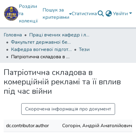
Розділи
Пошук за
та
Статистика
Увійти
критеріями
колекції
Головна
Праці вчених кафедр і лабораторій
Факультет державної безпеки
Кафедра вогневої підготовки
Тези
Патріотична складова в комерційній рекламі та її вплив під час війни
Патріотична складова в
комерційній рекламі та її вплив
під час війни
Скорочена інформація про документ
dc.contributor.author
Согорін, Андрій Анатолійович