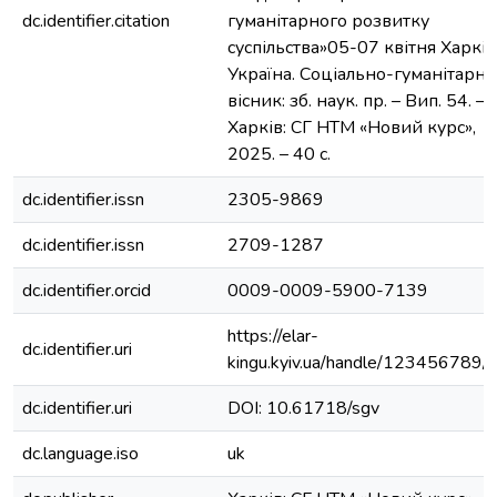
dc.identifier.citation
гуманітарного розвитку
суспільства»05-07 квітня Харків
Україна. Соціально-гуманітарн
вісник: зб. наук. пр. – Вип. 54. –
Харків: СГ НТМ «Новий курс»,
2025. – 40 с.
dc.identifier.issn
2305-9869
dc.identifier.issn
2709-1287
dc.identifier.orcid
0009-0009-5900-7139
https://elar-
dc.identifier.uri
kingu.kyiv.ua/handle/123456789/
dc.identifier.uri
DOI: 10.61718/sgv
dc.language.iso
uk