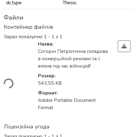
dc.type
Thesis
Файли
Контейнер файлів
Зараз показуємо
1 - 1 з 1
Назва:
Согорін Патріотична складова
в комерційній рекламі та її
иться...
вплив під час війни.pdf
Розмір:
543,55 KB
Формат:
Adobe Portable Document
Format
Ліцензійна угода
Зараз показуємо
1 - 1 з 1