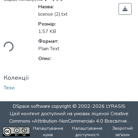
Назва:
license (2).txt
Розмір:
иться...
1,57 KB
Формат:
Plain Text
Опис:
Колекції
Тези
DSpace software
copyright © 2002-2026
LYRASIS
Цей контент доступний на умовах ліцензії
Creative
Commons «Attribution-NonCommercial» 4.0 Всесвітня
.
Налаштування
Налаштування
Зворотній
куків
доступності
зв'язок