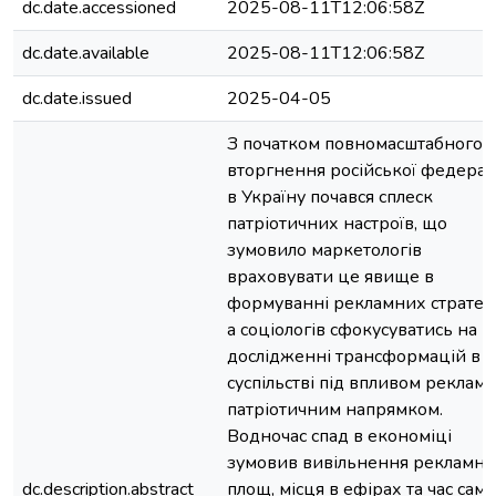
dc.date.accessioned
2025-08-11T12:06:58Z
dc.date.available
2025-08-11T12:06:58Z
dc.date.issued
2025-04-05
З початком повномасштабного
вторгнення російської федерац
в Україну почався сплеск
патріотичних настроїв, що
зумовило маркетологів
враховувати це явище в
формуванні рекламних стратегі
а соціологів сфокусуватись на
дослідженні трансформацій в
суспільстві під впливом реклами
патріотичним напрямком.
Водночас спад в економіці
зумовив вивільнення рекламн
dc.description.abstract
площ, місця в ефірах та час сам