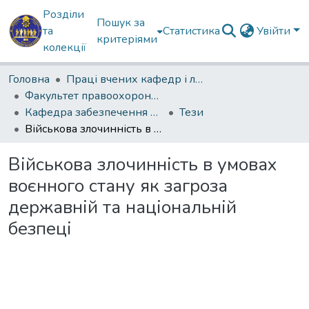
Розділи
Пошук за
та
Статистика
Увійти
критеріями
колекції
Головна
Праці вчених кафедр і лабораторій
Факультет правоохоронної діяльності
Кафедра забезпечення державної безпеки
Тези
Військова злочинність в умовах воєнного стану як загроза державній та національній безпеці
Військова злочинність в умовах
воєнного стану як загроза
державній та національній
безпеці