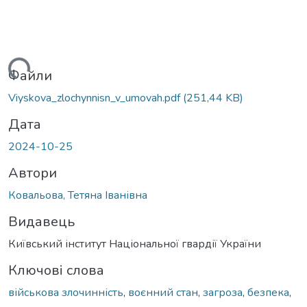
Вантажиться...
Файли
Viyskova_zlochynnisn_v_umovah.pdf
(251,44 KB)
Дата
2024-10-25
Автори
Ковальова, Тетяна Іванівна
Видавець
Київський інститут Національної гвардії України
Ключові слова
військова злочинність
,
воєнний стан
,
загроза
,
безпека
,