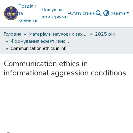
Розділи
Пошук за
та
Статистика
Увійти
критеріями
колекції
Головна
Матеріали наукових заходів
2025 рік
Формування ефективності професійної мовної комунікації в умовах інформаційної агресії
Communication ethics in informational aggression conditions
Communication ethics in
informational aggression conditions