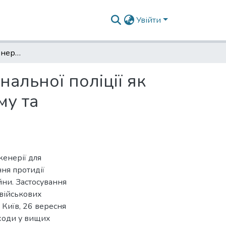
Увійти
Роль військової інженерії для підрозділів Національної поліції як умова забезпечення протидії проявам тероризму та колабораціонізму в умовах війни
нальної поліції як
му та
женерії для
ння протидії
йни. Застосування
 військових
. Київ, 26 вересня
дходи у вищих