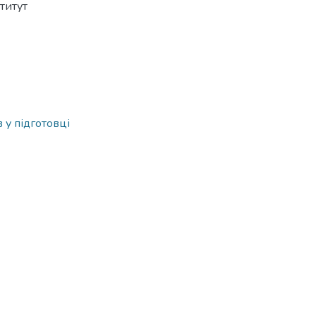
титут
в у підготовці