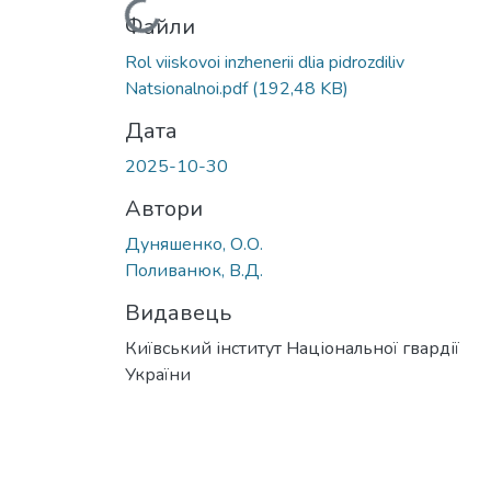
Вантажиться...
Файли
Rol viiskovoi inzhenerii dlia pidrozdiliv
Natsionalnoi.pdf
(192,48 KB)
Дата
2025-10-30
Автори
Дуняшенко, О.О.
Поливанюк, В.Д.
Видавець
Київський інститут Національної гвардії
України