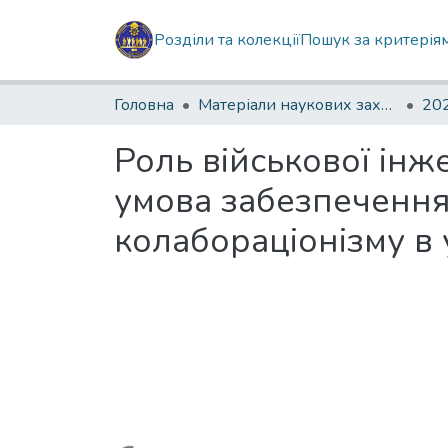
Розділи та колекції
Пошук за критерія
Головна
Матеріали наукових заходів
202
Роль військової інже
умова забезпечення
колабораціонізму в 