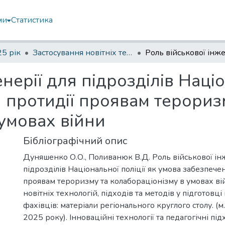
ми
Статистика
5 рік
Застосування новітніх технологій, підходів та методів у підготовці військових фахівці
нерії для підрозділів Націо
 протидії проявам терориз
умовах війни
Бібліографічний опис
Дуняшенко О.О., Поливанюк В.Д. Роль військової ін
підрозділів Національної поліції як умова забезпече
проявам тероризму та колабораціонізму в умовах ві
новітніх технологій, підходів та методів у підготовці
фахівців: матеріали регіонального круглого столу. (м
2025 року). Інноваційні технології та педагогічні пі