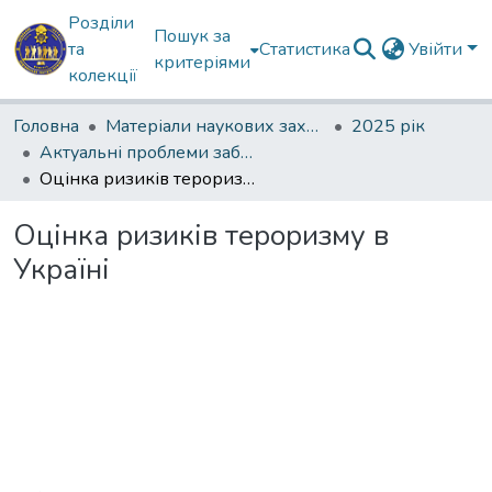
Розділи
Пошук за
та
Статистика
Увійти
критеріями
колекції
Головна
Матеріали наукових заходів
2025 рік
Актуальні проблеми забезпечення державної безпеки
Оцінка ризиків тероризму в Україні
Оцінка ризиків тероризму в
Україні
Вантажиться...