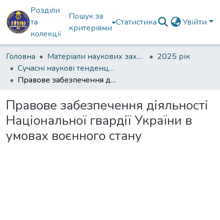
Розділи
Пошук за
та
Статистика
Увійти
критеріями
колекції
Головна
Матеріали наукових заходів
2025 рік
Сучасні наукові тенденції в роботах молодих вчених : ІІІ науково-практична конференція
Правове забезпечення діяльності Національної гвардії України в умовах воєнного стану
Правове забезпечення діяльності
Національної гвардії України в
умовах воєнного стану