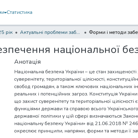
ми
Статистика
5 рік
Актуальні проблеми забезпечення державної безпеки
езпечення національної бе
Анотація
Національна безпека України – це стан захищеност
суверенітету, територіальної цілісності, конституційн
свобод громадян, а також ключових національних ін
реальних і потенційних загроз. Конституція України (
що захист суверенітету та територіальної цілісност
функціями держави та справою всього Українського
державної політики у цій сфері визначаються Закон
національну безпеку України» від 21.06.2018 № 2469
окреслює принципи, напрями, форми та методи її за