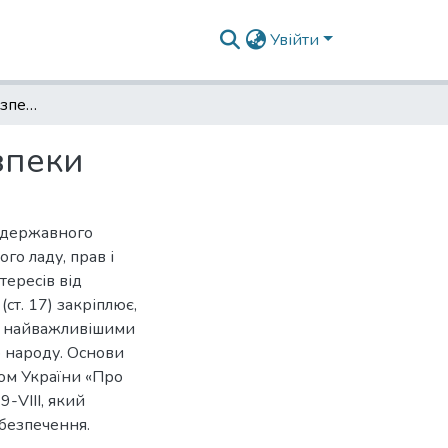
Увійти
Форми і методи забезпечення національної безпеки
зпеки
і державного
ого ладу, прав і
тересів від
ст. 17) закріплює,
і є найважливішими
 народу. Основи
ом України «Про
-VIII, який
безпечення.