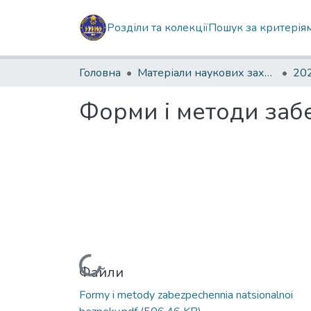
Розділи та колекції
Пошук за критерія
Головна
Матеріали наукових заходів
202
Форми і методи заб
Вантажиться...
Файли
Formy i metody zabezpechennia natsionalnoi