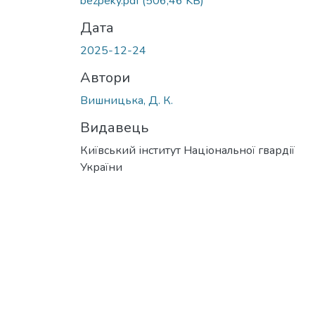
bezpeky.pdf
(506,46 KB)
Дата
2025-12-24
Автори
Вишницька, Д. К.
Видавець
Київський інститут Національної гвардії
України