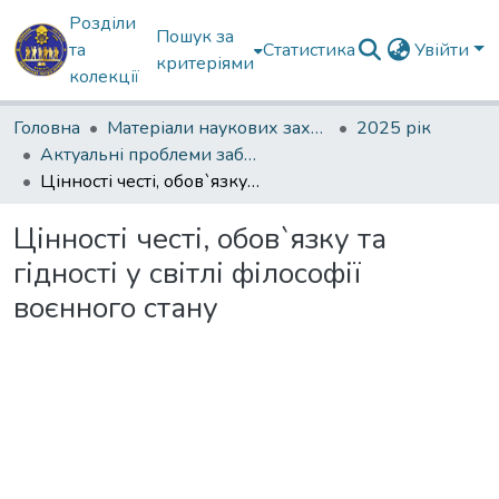
Розділи
Пошук за
та
Статистика
Увійти
критеріями
колекції
Головна
Матеріали наукових заходів
2025 рік
Актуальні проблеми забезпечення державної безпеки
Цінності честі, обов`язку та гідності у світлі філософії воєнного стану
Цінності честі, обов`язку та
гідності у світлі філософії
воєнного стану