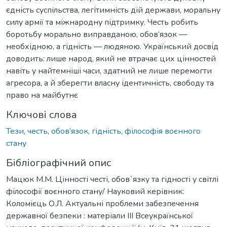
єдність суспільства, легітимність дій держави, моральну
силу армії та міжнародну підтримку. Честь робить
боротьбу морально виправданою, обов’язок —
необхідною, а гідність — людяною. Український досвід
доводить: лише народ, який не втрачає цих цінностей
навіть у найтемніші часи, здатний не лише перемогти
агресора, а й зберегти власну ідентичність, свободу та
право на майбутнє
Ключові слова
Тези
,
честь
,
обов’язок
,
гідність
,
філософія воєнного
стану
Бібліографічний опис
Мацюк М.М. Цінності честі, обов`язку та гідності у світлі
філософії воєнного стану/ Науковий керівник:
Коломієць О.Л. Актуальні проблеми забезпечення
державної безпеки : матеріали ІІІ Всеукраїнської