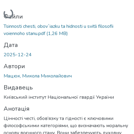
Вантажиться...
Файли
Tsinnosti chesti, obov`iazku ta hidnosti u svitli filosofii
voiennoho stanu.pdf
(1,26 MB)
Дата
2025-12-24
Автори
Мацюк, Микола Миколайович
Видавець
Київський інститут Національної гвардії України
Анотація
Цінності честі, обов’язку та гідності є ключовими
філософськими категоріями, що визначають моральну
основу воєнного стану. Вони забезпечують духовну