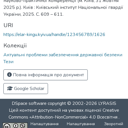
науково-практичної конференції (м. Київ, 31 жовтня
2025 р.). Київ : Київський інститут Національної гвардії
України, 2025. С. 609 – 611.
URI
https://elar-kingu.kyiv.ua/handle/123456789/1626
Колекції
Актуальні проблеми забезпечення державної безпеки
Тези
Повна інформація про документ
Google Scholar
DSpace software
copyright © 2002-2026
LYRASIS
Цей контент доступний на умовах ліцензії
Creative
Commons «Attribution-NonCommercial» 4.0 Всесвітня
.
Налаштування
Налаштування
Зворотній