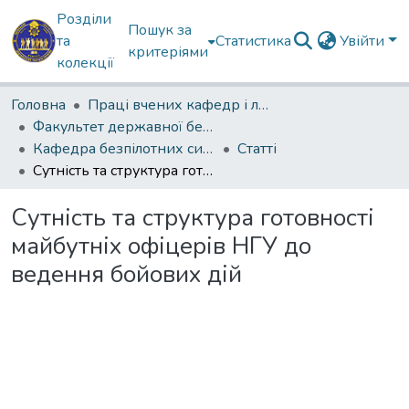
Розділи
Пошук за
та
Статистика
Увійти
критеріями
колекції
Головна
Праці вчених кафедр і лабораторій
Факультет державної безпеки
Кафедра безпілотних систем та радіоелектронної боротьби(КБпС та РЕБ)
Статті
Сутність та структура готовності майбутніх офіцерів НГУ до ведення бойових дій
Сутність та структура готовності
майбутніх офіцерів НГУ до
ведення бойових дій