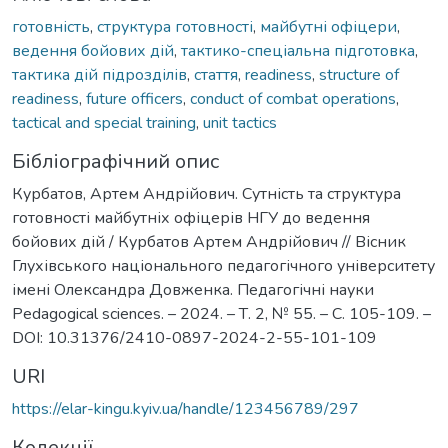
готовність
,
структура готовності
,
майбутні офіцери
,
ведення бойових дій
,
тактико-спеціальна підготовка
,
тактика дій підрозділів
,
стаття
,
readiness
,
structure of
readiness
,
future officers
,
conduct of combat operations
,
tactical and special training
,
unit tactics
Бібліографічний опис
Курбатов, Артем Андрійович. Сутність та структура
готовності майбутніх офіцерів НГУ до ведення
бойових дій / Курбатов Артем Андрійович // Вісник
Глухівського національного педагогічного університету
імені Олександра Довженка. Педагогічні науки
Pedagogical sciences. – 2024. – Т. 2, № 55. – С. 105-109. –
DOI: 10.31376/2410-0897-2024-2-55-101-109
URI
https://elar-kingu.kyiv.ua/handle/123456789/297
Колекції