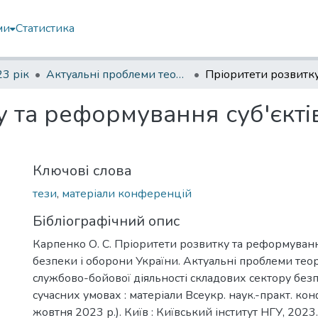
ми
Статистика
3 рік
Актуальні проблеми теорії та практики службово-бойової діяльності складових сектору безпеки та оборони в сучасних умовах
 та реформування суб'єктів
Ключові слова
тези
,
матеріали конференцій
Бібліографічний опис
Карпенко О. С. Пріоритети розвитку та реформування
безпеки і оборони України. Актуальні проблеми теор
службово-бойової діяльності складових сектору без
сучасних умовах : матеріали Всеукр. наук.-практ. конф
жовтня 2023 р.). Київ : Київський інститут НГУ, 2023.