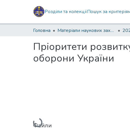
Розділи та колекції
Пошук за критерія
Головна
Матеріали наукових заходів
202
Пріоритети розвитку
оборони України
Вантажиться...
Файли