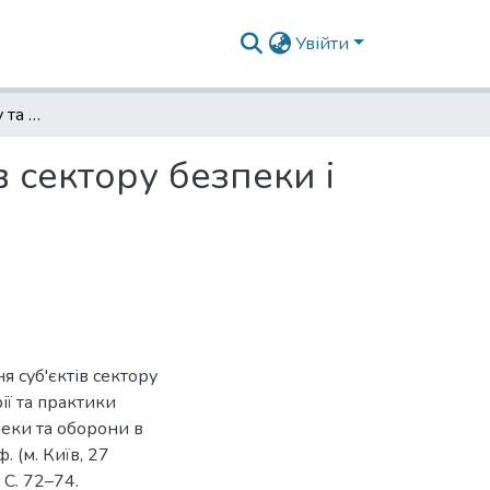
Увійти
Пріоритети розвитку та реформування суб'єктів сектору безпеки і оборони України
 сектору безпеки і
 суб'єктів сектору
ії та практики
пеки та оборони в
. (м. Київ, 27
 С. 72–74.