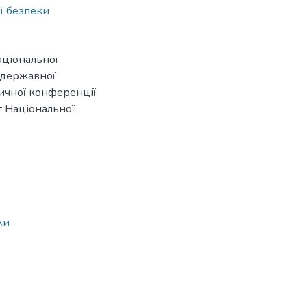
ї безпеки
національної
 державної
тичної конференції
ут Національної
ки