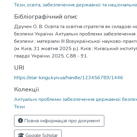
Тези
,
освіта
,
забезпечення державної та національно
Бібліографічний опис
Дручек О. В. Освіта та освітня стратегія як складові 
безпеки України. Актуальні проблеми забезпечення
безпеки : матеріали ІІІ Всеукраїнської науково-прак
(м. Київ, 31 жовтня 2025 р.). Київ : Київський інстит
гвардії України, 2025. С.88 - 91.
URI
https://elar-kingu.kyiv.ua/handle/123456789/1446
Колекції
Актуальні проблеми забезпечення державної безпе
Тези
Повна інформація про документ
Google Scholar