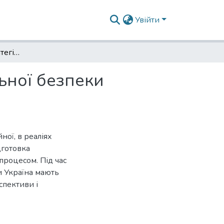
Увійти
Освіта та освітня стратегія як складові національної безпеки України
льної безпеки
ної, в реаліях
дготовка
процесом. Під час
и Україна мають
спективи і