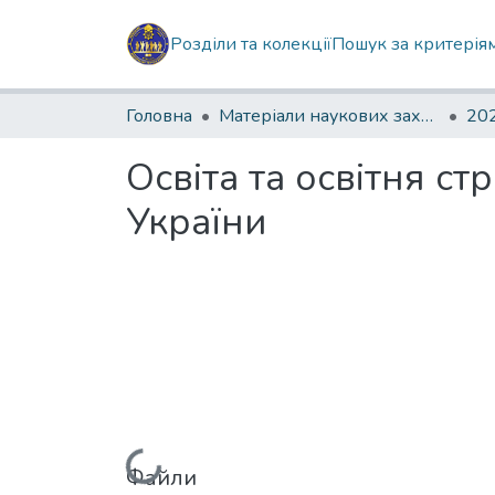
Розділи та колекції
Пошук за критерія
Головна
Матеріали наукових заходів
202
Освіта та освітня ст
України
Файли