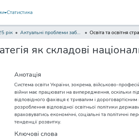
ми
Статистика
5 рік
Актуальні проблеми забезпечення державної безпеки
ратегія як складові націона
Анотація
Система освіти України, зокрема, військово-професій
війни має працювати на випередження, оскільки пі
відповідного фахівця є тривалим і дороговартісним 
розроблення відповідної освітньої політики держав
враховуватись економічні, соціальні та політичні пер
тенденції розвитку.
Ключові слова