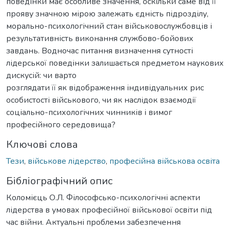
поведінки має особливе значення, оскільки саме від її
прояву значною мірою залежать єдність підрозділу,
морально-психологічний стан військовослужбовців і
результативність виконання службово-бойових
завдань. Водночас питання визначення сутності
лідерської поведінки залишається предметом наукових
дискусій: чи варто
розглядати її як відображення індивідуальних рис
особистості військового, чи як наслідок взаємодії
соціально-психологічних чинників і вимог
професійного середовища?
Ключові слова
Тези
,
військове лідерство
,
професійна військова освіта
Бібліографічний опис
Коломієць О.Л. Філософсько-психологічні аспекти
лідерства в умовах професійної військової освіти під
час війни. Актуальні проблеми забезпечення